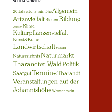
SCHLAGWÖRTER
Allgemein
20 Jahre Johannishöhe
Bildung
Artenvielfalt
Bienen
Klima
Jubiläen
Kulturpflanzenvielfalt
Kunst&Kultur
Landwirtschaft
Mobilität
Naturmarkt
Naturerlebnis
Tharandter Wald
Politik
Termine
Saatgut
Tharandt
Veranstaltungen auf der
Johannishöhe
Weizenprojekt