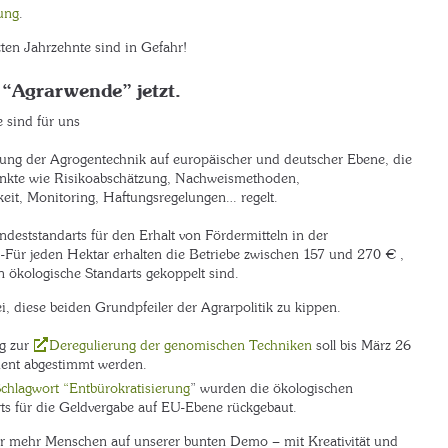
ung
.
zten Jahrzehnte sind in Gefahr!
 “Agrarwende” jetzt.
e sind für uns
ung der Agrogentechnik auf europäischer und deutscher Ebene, die
nkte wie Risikoabschätzung, Nachweismethoden,
keit, Monitoring, Haftungsregelungen… regelt.
deststandarts für den Erhalt von Fördermitteln in der
 -Für jeden Hektar erhalten die Betriebe zwischen 157 und 270 € ,
n ökologische Standarts gekoppelt sind.
ei, diese beiden Grundpfeiler der Agrarpolitik zu kippen.
g zur
Deregulierung der genomischen Techniken
soll bis März 26
ent abgestimmt werden.
chlagwort “Entbürokratisierung
” wurden die ökologischen
ts für die Geldvergabe auf EU-Ebene rückgebaut.
r mehr Menschen auf unserer bunten Demo – mit Kreativität und