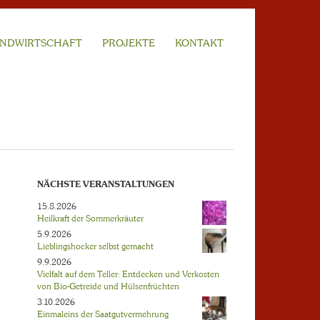
NDWIRTSCHAFT
PROJEKTE
KONTAKT
NÄCHSTE VERANSTALTUNGEN
15.8.2026
Heilkraft der Sommerkräuter
5.9.2026
Lieblingshocker selbst gemacht
9.9.2026
Vielfalt auf dem Teller: Entdecken und Verkosten
von Bio-Getreide und Hülsenfrüchten
3.10.2026
Einmaleins der Saatgutvermehrung